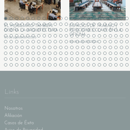
EL MOBILIARIO TAMBIÉN
ESPACIOS DE TRABAJO |
DISEÑA LA ARQUITECTURA
POSICIONES CLAVE EN LA
OFICINA
03 de agosto del 2026
06 de julio del 2026
Links
Nosotros
Afiliación
Casos de Éxito