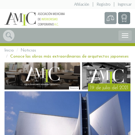
Afiliación
Registro
Ingresar
Abrir
Men
Inicio
Noticias
Conoce las obras más extraordinarias de arquitectos japoneses
19 de julio del 2021