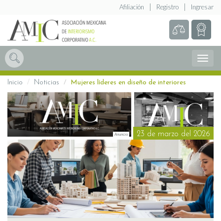
Afiliación
Registro
Ingresar
Abrir
Menú
Inicio
Noticias
Mujeres líderes en diseño de interiores
23 de marzo del 2026