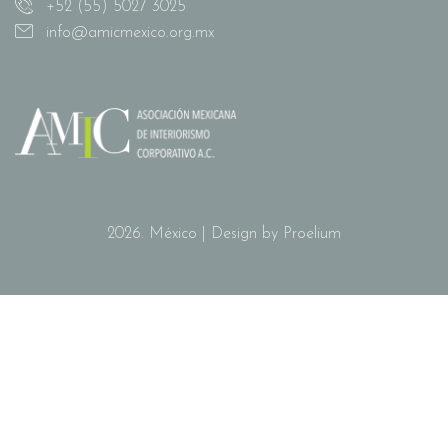
+52 (55) 5027 3025
info@amicmexico.org.mx
2026. México | Design by Proelium