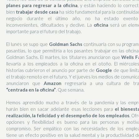
planes para regresar a la oficina
, y están haciendo lo correct
bien
trabajar desde casa
ha sido fundamental para la continuida
negocio durante el último año, no ha estado exent
inconvenientes, dificultades y declive. La
oficina
será un elem
importante para el futuro del trabajo.
El lunes se supo que
Goldman Sachs
continuaría con su progra
pasantías, lo que permitiría a los pasantes trabajar en las oficin
Goldman Sachs. El martes, los titulares anunciaron que
Wells F
llevaría a los empleados a la oficina en el otoño. El miércoles
historias cubrieron el anuncio por parte de
Google
de que limit
el trabajo remoto en el futuro. Y el jueves los medios de comunic
anunciaron que
Amazon
regresaría a una cultura de tra
“centrada en la oficina”
. Que semana.
Hemos aprendido mucho a través de la pandemia y las empr
harán bien en sacar adelante esas lecciones para
el bienesta
realización, la felicidad y el desempeño de los empleados
. Of
opciones y flexibilidad es bueno para las personas y motiv
compromiso. Ser empático con las necesidades de los emple
tiene un efecto positivo en la salud mental y la productividad d