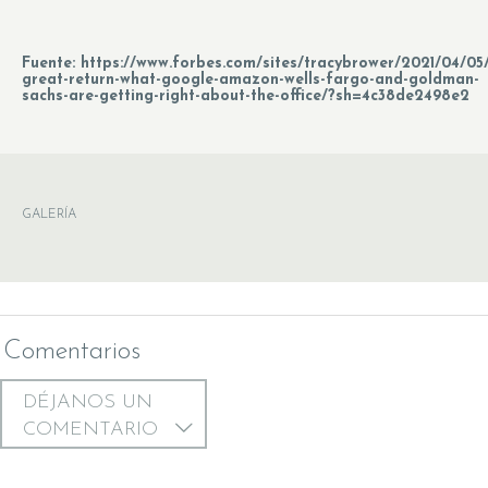
Fuente: https://www.forbes.com/sites/tracybrower/2021/04/05
great-return-what-google-amazon-wells-fargo-and-goldman-
sachs-are-getting-right-about-the-office/?sh=4c38de2498e2
GALERÍA
Comentarios
DÉJANOS UN
COMENTARIO