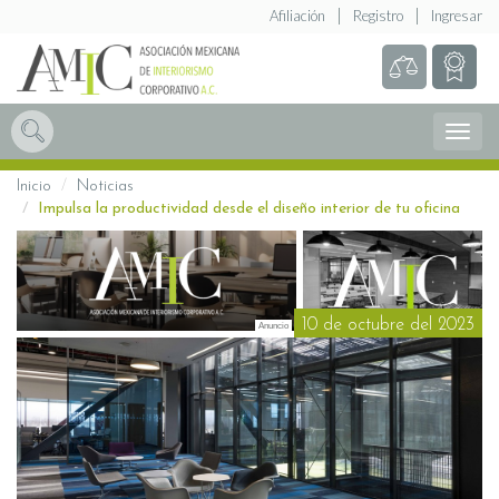
Afiliación
Registro
Ingresar
Abrir
Menú
Inicio
Noticias
Impulsa la productividad desde el diseño interior de tu oficina
10 de octubre del 2023