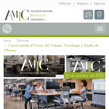
Afiliación
Registro
Ingresar
Abrir
Menú
Inicio
Noticias
Construyendo el Futuro del Trabajo: Tecnología y Diseño de
Oficinas
24 de octubre del 2023