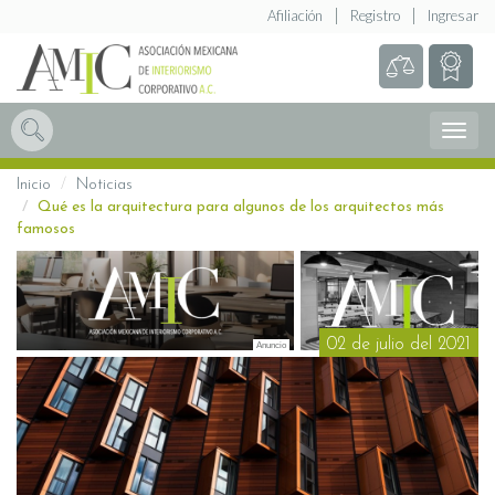
Afiliación
Registro
Ingresar
Abrir
Menú
Inicio
Noticias
Qué es la arquitectura para algunos de los arquitectos más
famosos
02 de julio del 2021