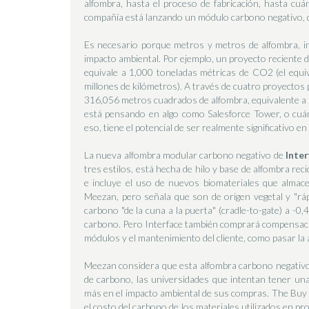
alfombra, hasta el proceso de fabricación, hasta cuán
compañía está lanzando un módulo carbono negativo, 
Es necesario porque metros y metros de alfombra, i
impacto ambiental. Por ejemplo, un proyecto reciente 
equivale a 1,000 toneladas métricas de CO2 (el equi
millones de kilómetros). A través de cuatro proyectos 
316,056 metros cuadrados de alfombra, equivalente a 2
está pensando en algo como Salesforce Tower, o cuán
eso, tiene el potencial de ser realmente significativo e
La nueva alfombra modular carbono negativo de
Inter
tres estilos, está hecha de hilo y base de alfombra rec
e incluye el uso de nuevos biomateriales que almace
Meezan, pero señala que son de origen vegetal y "rá
carbono "de la cuna a la puerta" (cradle-to-gate) a -
carbono. Pero Interface también comprará compensacio
módulos y el mantenimiento del cliente, como pasar la 
Meezan considera que esta alfombra carbono negativo 
de carbono, las universidades que intentan tener un
más en el impacto ambiental de sus compras. The Buy C
el costo del carbono de los materiales utilizados en pr