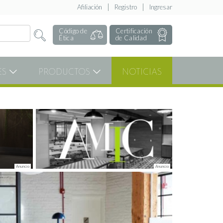
Afiliación
Registro
Ingresar
Código de
Certificación
Ética
de Calidad
ES
PRODUCTOS
NOTICIAS