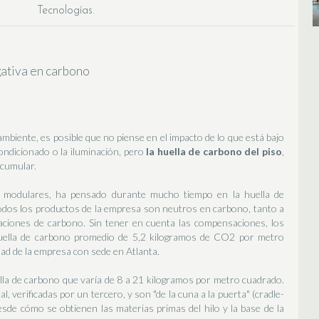
Tecnologías
gativa en carbono
ambiente, es posible que no piense en el impacto de lo que está bajo
condicionado o la iluminación, pero
la huella de carbono del piso
,
cumular.
ra modulares, ha pensado durante mucho tiempo en la huella de
odos los productos de la empresa son neutros en carbono, tanto a
ciones de carbono. Sin tener en cuenta las compensaciones, los
uella de carbono promedio de 5,2 kilogramos de CO2 por metro
dad de la empresa con sede en Atlanta.
lla de carbono que varía de 8 a 21 kilogramos por metro cuadrado.
 verificadas por un tercero, y son "de la cuna a la puerta" (cradle-
desde cómo se obtienen las materias primas del hilo y la base de la