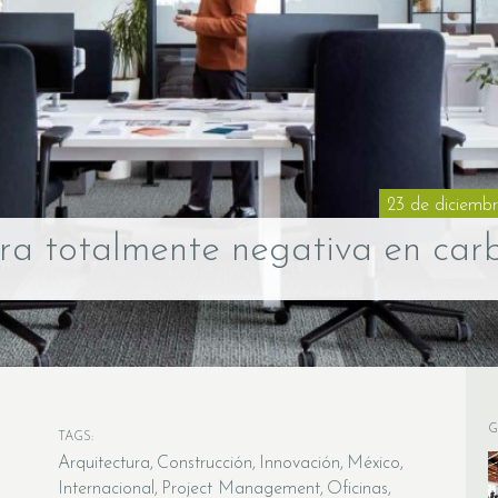
23 de diciemb
bra totalmente negativa en car
G
TAGS:
Arquitectura
Construcción
Innovación
México
Internacional
Project Management
Oficinas