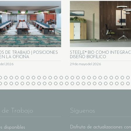
OS DE TRABAJO | POSICIONES
STEELE® BIO COMO INTEGRAC
EN LA OFICINA
DISEÑO BIOFÍLICO
o del 2026
29 de mayo del 2026
 de Trabajo
Síguenos
Disfruta de actualizaciones con
s disponibles