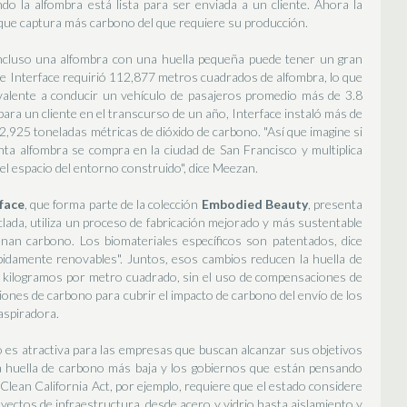
do la alfombra está lista para ser enviada a un cliente. Ahora la
que captura más carbono del que requiere su producción.
ncluso una alfombra con una huella pequeña puede tener un gran
de Interface requirió 112,877 metros cuadrados de alfombra, lo que
valente a conducir un vehículo de pasajeros promedio más de 3.8
para un cliente en el transcurso de un año, Interface instaló más de
,925 toneladas métricas de dióxido de carbono. "Así que imagine si
ta alfombra se compra en la ciudad de San Francisco y multiplica
n el espacio del entorno construido", dice Meezan.
face
, que forma parte de la colección
Embodied Beauty
, presenta
iclada, utiliza un proceso de fabricación mejorado y más sustentable
nan carbono. Los biomateriales específicos son patentados, dice
pidamente renovables". Juntos, esos cambios reducen la huella de
0,4 kilogramos por metro cuadrado, sin el uso de compensaciones de
nes de carbono para cubrir el impacto de carbono del envío de los
aspiradora.
es atractiva para las empresas que buscan alcanzar sus objetivos
a huella de carbono más baja y los gobiernos que están pensando
lean California Act, por ejemplo, requiere que el estado considere
oyectos de infraestructura, desde acero y vidrio hasta aislamiento y