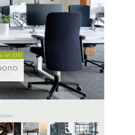
re del 2020
bono
ALERÍA