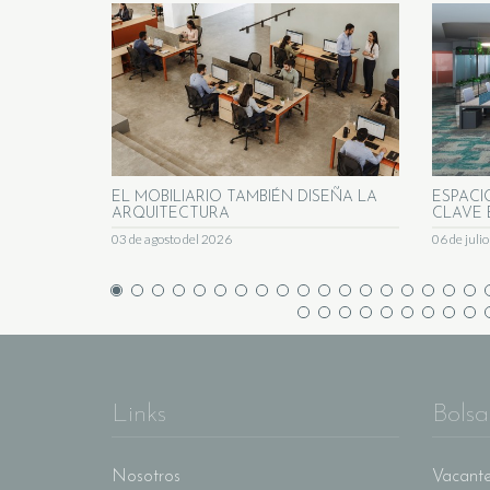
EL MOBILIARIO TAMBIÉN DISEÑA LA
ESPACI
ARQUITECTURA
CLAVE 
03 de agosto del 2026
06 de juli
Links
Bolsa
Nosotros
Vacante