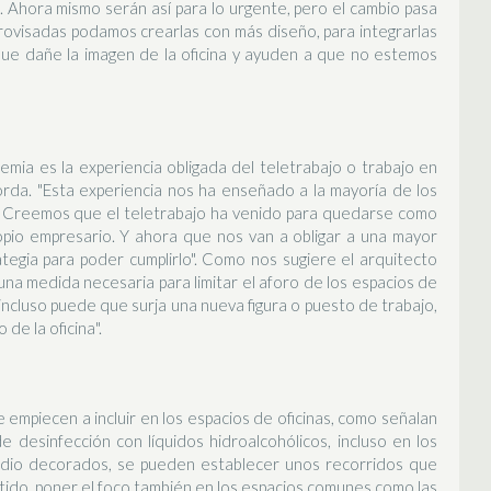
 Ahora mismo serán así para lo urgente, pero el cambio pasa
ovisadas podamos crearlas con más diseño, para integrarlas
que dañe la imagen de la oficina y ayuden a que no estemos
mia es la experiencia obligada del teletrabajo o trabajo en
da. "Esta experiencia nos ha enseñado a la mayoría de los
. Creemos que el teletrabajo ha venido para quedarse como
ropio empresario. Y ahora que nos van a obligar a una mayor
egia para poder cumplirlo". Como nos sugiere el arquitecto
una medida necesaria para limitar el aforo de los espacios de
 "incluso puede que surja una nueva figura o puesto de trabajo,
de la oficina".
mpiecen a incluir en los espacios de oficinas, como señalan
 desinfección con líquidos hidroalcohólicos, incluso en los
medio decorados, se pueden establecer unos recorridos que
tido, poner el foco también en los espacios comunes como las