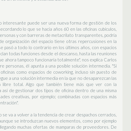
 lo interesante puede ser una nueva forma de gestión de los
"Recordando lo que se hacía años 60 en las oficinas cubículos,
personas y con barreras de metacrilato transparentes, podría
de organización del espacio tiene otras repercusiones en la
e pasó a todo lo contrario en los últimos años, con espacios
zclan todas funciones desde el descanso, hasta las reuniones
ue ahora tampoco funcionaría totalmente", nos explica Carlos
 personas, él apunta a una posible solución intermedia. "Si
 oficinas como espacios de coworking, incluso sin puesto de
legue a una solución intermedia en la que no desaparezcan las
a libre total. Algo que también tiene más que ver con la
a así de gestionar dos tipos de oficina dentro de una misma
idades creativas, por ejemplo; combinadas con espacios más
ntración".
o se va a volver a la tendencia de crear despachos cerrados,
 aunque se introduzcan nuevos elementos, como por ejemplo
 llegando muchas ofertas de mamparas de proveedores. De