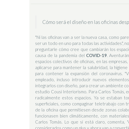
Cómo será el diseño en las oficinas de
"Ni las oficinas van a ser la nueva casa, como par
ser un todo en uno para todas las actividades", n
preguntarle cómo cree que cambiarán los espaci
causa de la pandemia del
COVID-19
. Aventurán
espacios colectivos de oficinas, en las empresa
aplicarse para mantener la salubridad, la higiene
para contener la expansión del coronavirus. "
empleado, incluso introducir nuevos elemento
integrarlos con diseño, para crear un ambiente co
estudio Cousi Interiorismo. Para Carlos Tomás, en
radicalmente estos espacios. Ya se estaban t
superficiales, como compaginar teletrabajo con tr
de la oficina que permitiesen desde zonas colab
funcionasen bien climáticamente, con materiales 
Carlos Tomás. Lo que sí está claro, comenta, 
considerados como un plus y ahora van a convertir