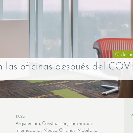
01 de ju
n las oficinas después del COV
G
TAGS:
Arquitectura
Construcción
Iluminación
Internacional
México
Oficinas
Mobiliario