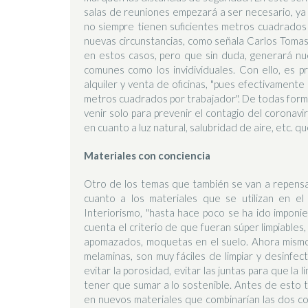
salas de reuniones empezará a ser necesario, ya
no siempre tienen suficientes metros cuadrados
nuevas circunstancias, como señala Carlos Tomas. 
en estos casos, pero que sin duda, generará nue
comunes como los invidividuales. Con ello, es p
alquiler y venta de oficinas, "pues efectivamente
metros cuadrados por trabajador". De todas formas
venir solo para prevenir el contagio del coronavi
en cuanto a luz natural, salubridad de aire, etc. q
Materiales con conciencia
Otro de los temas que también se van a repensar
cuanto a los materiales que se utilizan en e
Interiorismo, "hasta hace poco se ha ido imponi
cuenta el criterio de que fueran súper limpiable
apomazados, moquetas en el suelo. Ahora mismo,
melaminas, son muy fáciles de limpiar y desinfect
evitar la porosidad, evitar las juntas para que la
tener que sumar a lo sostenible. Antes de esto 
en nuevos materiales que combinarían las dos co