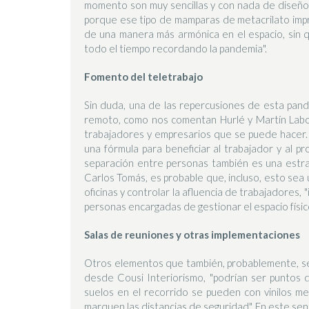
momento son muy sencillas y con nada de diseño.
porque ese tipo de mamparas de metacrilato impr
de una manera más armónica en el espacio, sin 
todo el tiempo recordando la pandemia".
Fomento del teletrabajo
Sin duda, una de las repercusiones de esta pande
remoto, como nos comentan Hurlé y Martín Labor
trabajadores y empresarios que se puede hacer
una fórmula para beneficiar al trabajador y al p
separación entre personas también es una estrat
Carlos Tomás, es probable que, incluso, esto sea 
oficinas y controlar la afluencia de trabajadores,
personas encargadas de gestionar el espacio físico 
Salas de reuniones y otras implementaciones
Otros elementos que también, probablemente, se e
desde Cousi Interiorismo, "podrían ser puntos de
suelos en el recorrido se pueden con vinilos 
marquen las distancias de seguridad". En este sen