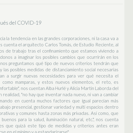
spués del COVID-19
ecía la tendencia en las grandes corporaciones, ni la casa va a
os cuenta el arquitecto Carlos Tomás, de Estudio Reciente, al
os de trabajo tras el confinamiento que estamos viviendo a
donos a imaginar los posibles cambios que ocurrirán en los
s, nos preguntamos qué tipo de nuevos criterios tendrán que
 y las posibles medidas de distanciamiento social necesarias
Van a surgir nuevas necesidades para ver qué necesita el
s como mamparas, y estos nuevos elementos, el reto, es
nfortable", nos cuentan Alba Hurlé y Alicia Martín Laborda del
 realidad, "no hay que inventar nada nuevo, ni van a cambiar
omando en cuenta muchos factores que igual parecían más
abajo presencial, gestionar variedad y multi espacios dentro
orativas y comunes hasta zonas más privadas. Así como, que
buenos para la salud, iluminación natural, etc.", nos cuenta
"es que quizá este tipo de medidas y criterios antes eran
se en el mínimo y a estandarizarse".