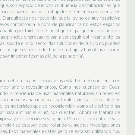
 que, son espacio de mucha confluencia de trabajadores que
 para acoger a muchos trabajadores teniendo en cuenta las
El arquitecto nos recuerda, que la ley no es muy restrictiva
vos conceptos a la hora de planificar tanto estos espacios
robable que también se modifique el parque inmobiliario de
 las grandes empresas no van a conseguir optimizar tanto los
, apunta el arquitecto, "las soluciones del futuro no pueden
rus, porque depende del tipo de trabajo, y hay otras mejoras
ue son importantes más allá de la pandemia".
 en el futuro post-coronavirus es la toma de conciencia en
l mobiliario y revestimientos. Como nos cuentan en Cousi
endo la tendencia de usar materiales naturales sin tener en
s, así que se usaban maderas naturales, piedras con acabados
 los materiales que se recomiendan, como el plástico o las
ar para eliminar el virus", nos cuentan. "Ahora se tratará de
 limpieza y desinfección sea óptima. Pero ese concepto se va a
también se estaban desarrollando ya muchas investigaciones
sas. Esos materiales existen pero se estaban utilizando muy